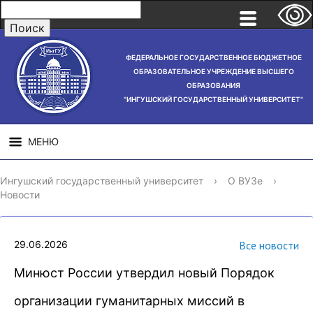
ФЕДЕРАЛЬНОЕ ГОСУДАРСТВЕННОЕ БЮДЖЕТНОЕ
ОБРАЗОВАТЕЛЬНОЕ УЧРЕЖДЕНИЕ ВЫСШЕГО
ОБРАЗОВАНИЯ
"ИНГУШСКИЙ ГОСУДАРСТВЕННЫЙ УНИВЕРСИТЕТ"
МЕНЮ
СВЕДЕНИЯ ОБ
НАУЧНАЯ
СТРУ
Ингушский государственный университет
›
О ВУЗе
›
ОБРАЗОВАТЕЛЬНОЙ
ДЕЯТЕЛЬНОСТЬ
Новости
ОРГАНИЗАЦИИ
29.06.2026
Все новости
Минюст России утвердил новый Порядок
организации гуманитарных миссий в