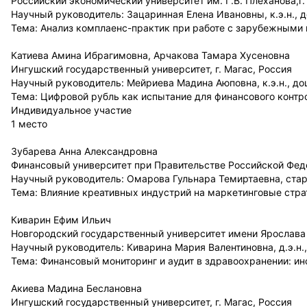
Российский экономический университет им. Г.В. Плеханова,г.
Научный руководитель: Зацаринная Елена Ивановны, к.э.н., 
Тема: Анализ комплаенс-практик при работе с зарубежными
Катиева Амина Ибрагимовна, Арчакова Тамара Хусеновна
Ингушский государственный университет, г. Магас, Россия
Научный руководитель: Мейриева Мадина Аюповна, к.э.н., до
Тема: Цифровой рубль как испытание для финансового контро
Индивидуальное участие
1 место
Зубарева Анна Александровна
Финансовый университет при Правительстве Российской Феде
Научный руководитель: Омарова Гульнара Темиртаевна, ста
Тема: Влияние креативных индустрий на маркетинговые стр
Киварин Ефим Ильич
Новгородский государственный университет имени Ярослава 
Научный руководитель: Киварина Мария Валентиновна, д.э.н.
Тема: Финансовый мониторинг и аудит в здравоохранении: и
Акиева Мадина Беслановна
Ингушский государственный университет, г. Магас, Россия