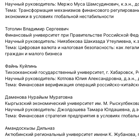
Научный руководитель: Мержо Муса Шамсудинович, к.э.н., до
Тема: Трансформация механизмов финансового регулирования
экономики в условиях глобальной нестабильности
Тотолин Владимир Сергеевич
Финансовый университет при Правительстве Российской Феде
Научный руководитель: Ниязбекова Шакизада Утеулиевна, к.э.
Тема: Цифровая валюта и налоговая безопасность: как лега
граждан и малого бизнеса
Файнь Куйлинь
Тихоокеанский государственный университет, г. Хабаровск, 
Научный руководитель: Котлова Юлия Александровна, д.э.н., 
Тема: Финансовая верификация операций российско-китайск
Даменова Нурайым Муратовна
Кыргызский экономический университет им. М. Рыскулбекова
Научный руководитель: Джолдошева Тамара Юлдашевна, д.э.
Тема: Финансовая стратегия предприятия в условиях глобаль
Амандоскызы Дильназ
Актюбинский региональный университет имени К. Жубанова, г