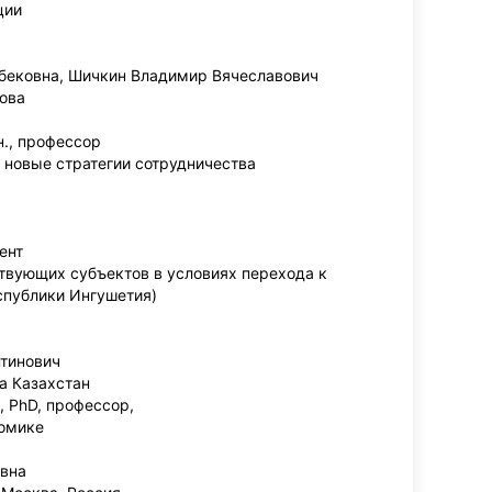
ции
бековна, Шичкин Владимир Вячеславович
ова
н., профессор
и новые стратегии сотрудничества
ент
твующих субъектов в условиях перехода к
спублики Ингушетия)
нтинович
а Казахстан
, PhD, профессор,
номике
овна