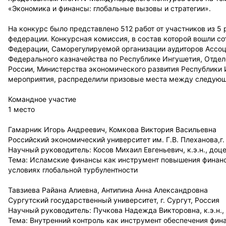
«Экономика и финансы: глобальные вызовы и стратег
На конкурс было представлено 512 работ от участников из 5
федерации. Конкурсная комиссия, в состав которой вошли с
Федерации, Саморегулируемой организации аудиторов Ассо
Федерального казначейства по Республике Ингушетия, Отде
России, Министерства экономического развития Республики 
мероприятия, распределили призовые места между следующ
Командное участие
1 место
Гамарник Игорь Андреевич, Комкова Виктория Васильевна
Российский экономический университет им. Г.В. Плеханова,г.
Научный руководитель: Косов Михаил Евгеньевич, к.э.н., доц
Тема: Исламские финансы как инструмент повышения финансо
условиях глобальной турбулентности
Тавзиева Райана Алиевна, Антипина Анна Александровна
Сургутский государственный университет, г. Сургут, Россия
Научный руководитель: Пучкова Надежда Викторовна, к.э.н.,
Тема: Внутренний контроль как инструмент обеспечения фин