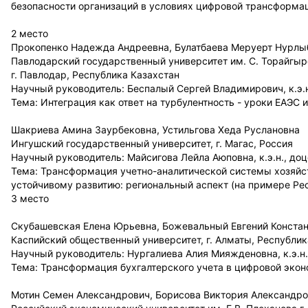
безопасности организаций в условиях цифровой трансформа
2 место
Прокопенко Надежда Андреевна, Булатбаева Меруерт Нурлы
Павлодарский государственный университет им. С. Торайгыр
г. Павлодар, Республика Казахстан
Научный руководитель: Беспалый Сергей Владимирович, к.э.
Тема: Интеграция как ответ на турбулентность - уроки ЕАЭС 
Шакриева Амина Заурбековна, Устильгова Хеда Руслановна
Ингушский государственный университет, г. Магас, Россия
Научный руководитель: Майсигова Лейла Аюповна, к.э.н., доц
Тема: Трансформация учетно-аналитической системы хозяйс
устойчивому развитию: региональный аспект (на примере Ре
3 место
Скубашевская Елена Юрьевна, Божевальный Евгений Конста
Каспийский общественный университет, г. Алматы, Республик
Научный руководитель: Нургалиева Алия Мияжденовна, к.э.н.
Тема: Трансформация бухгалтерского учета в цифровой эко
Мотин Семен Александрович, Борисова Виктория Александр