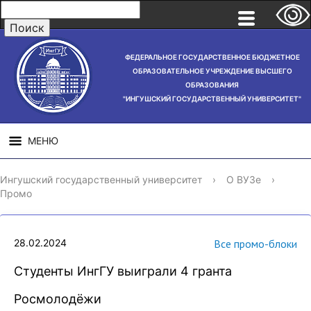
ФЕДЕРАЛЬНОЕ ГОСУДАРСТВЕННОЕ БЮДЖЕТНОЕ
ОБРАЗОВАТЕЛЬНОЕ УЧРЕЖДЕНИЕ ВЫСШЕГО
ОБРАЗОВАНИЯ
"ИНГУШСКИЙ ГОСУДАРСТВЕННЫЙ УНИВЕРСИТЕТ"
МЕНЮ
СВЕДЕНИЯ ОБ
НАУЧНАЯ
СТРУ
Ингушский государственный университет
›
О ВУЗе
›
ОБРАЗОВАТЕЛЬНОЙ
ДЕЯТЕЛЬНОСТЬ
Промо
ОРГАНИЗАЦИИ
28.02.2024
Все промо-блоки
Студенты ИнгГУ выиграли 4 гранта
Росмолодёжи