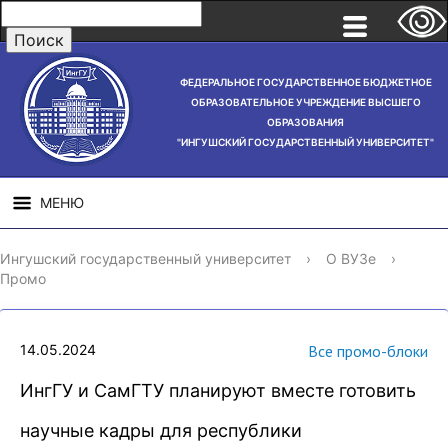
ФЕДЕРАЛЬНОЕ ГОСУДАРСТВЕННОЕ БЮДЖЕТНОЕ
ОБРАЗОВАТЕЛЬНОЕ УЧРЕЖДЕНИЕ ВЫСШЕГО
ОБРАЗОВАНИЯ
"ИНГУШСКИЙ ГОСУДАРСТВЕННЫЙ УНИВЕРСИТЕТ"
МЕНЮ
СВЕДЕНИЯ ОБ
НАУЧНАЯ
СТРУ
Ингушский государственный университет
›
О ВУЗе
›
ОБРАЗОВАТЕЛЬНОЙ
ДЕЯТЕЛЬНОСТЬ
Промо
ОРГАНИЗАЦИИ
14.05.2024
Все промо-блоки
ИнгГУ и СамГТУ планируют вместе готовить
научные кадры для республики