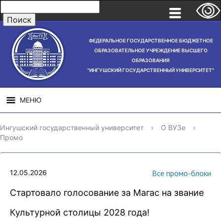
ФЕДЕРАЛЬНОЕ ГОСУДАРСТВЕННОЕ БЮДЖЕТНОЕ
ОБРАЗОВАТЕЛЬНОЕ УЧРЕЖДЕНИЕ ВЫСШЕГО
ОБРАЗОВАНИЯ
"ИНГУШСКИЙ ГОСУДАРСТВЕННЫЙ УНИВЕРСИТЕТ"
МЕНЮ
СВЕДЕНИЯ ОБ
НАУЧНАЯ
СТРУ
Ингушский государственный университет
›
О ВУЗе
›
ОБРАЗОВАТЕЛЬНОЙ
ДЕЯТЕЛЬНОСТЬ
Промо
ОРГАНИЗАЦИИ
12.05.2026
Все промо-блоки
Стартовало голосование за Магас на звание
Культурной столицы 2028 года!