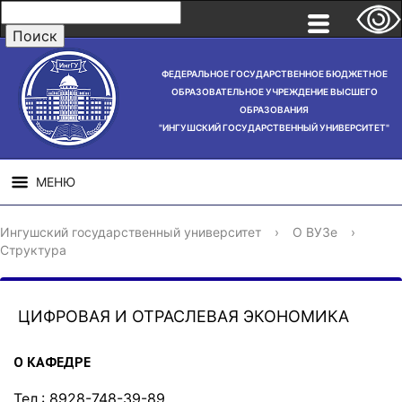
ФЕДЕРАЛЬНОЕ ГОСУДАРСТВЕННОЕ БЮДЖЕТНОЕ
ОБРАЗОВАТЕЛЬНОЕ УЧРЕЖДЕНИЕ ВЫСШЕГО
ОБРАЗОВАНИЯ
"ИНГУШСКИЙ ГОСУДАРСТВЕННЫЙ УНИВЕРСИТЕТ"
МЕНЮ
СВЕДЕНИЯ ОБ
НАУЧНАЯ
СТРУ
Ингушский государственный университет
›
О ВУЗе
›
ОБРАЗОВАТЕЛЬНОЙ
ДЕЯТЕЛЬНОСТЬ
Структура
ОРГАНИЗАЦИИ
ЦИФРОВАЯ И ОТРАСЛЕВАЯ ЭКОНОМИКА
О КАФЕДРЕ
Тел.: 8928-748-39-89