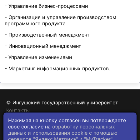
- Управление бизнес-процессами
- Организация и управление производством
программного продукта
- Производственный менеджмент
- Инновационный менеджмент
- Управление изменениями
- Маркетинг информационных продуктов.
© Ингушский государственный университет
Контакты
Политика конфиденциальности
Нажимая на кнопку согласен вы потверждаете
свое согласие на
обработку персональных
данных и использования cookie c помощью
сервисов "Яндекс.Метрика" и "MyTracker".