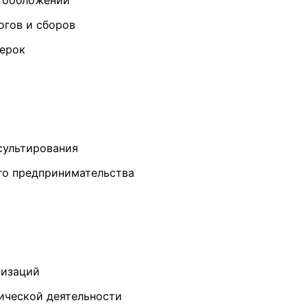
огообложении
огов и сборов
верок
сультирования
ого предпринимательства
низаций
ической деятельности