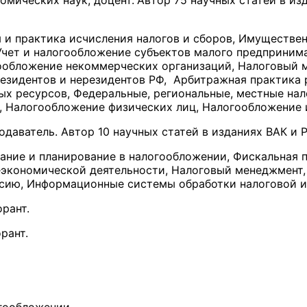
омических наук, доцент.
Автор 75 научных статей в изд
и практика исчисления налогов и сборов, Имуществен
Учет и налогообложение субъектов малого предпринима
ообложение некоммерческих организаций, Налоговый 
езидентов и нерезидентов РФ, Арбитражная практика 
х ресурсов, Федеральные, региональные, местные нал
ит, Налогообложение физических лиц, Налогообложени
даватель. Автор 10 научных статей в изданиях ВАК и 
ние и планирование в налогообложении, Фискальная 
экономической деятельности, Налоговый менеджмент,
ссию, Информационные системы обработки налоговой 
рант.
рант.