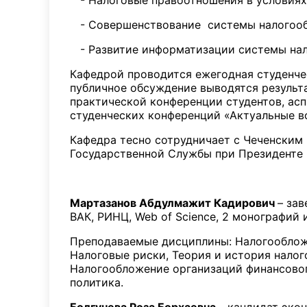
- Налоговые правоотношения в условиях
- Совершенствование системы налогооб
- Развитие информатизации системы нал
Кафедрой проводится ежегодная студенче
публичное обсуждение выводятся результ
практической конференции студентов, ас
студенческих конференций «Актуальные в
Кафедра тесно сотрудничает с Чеченским
Государственной Службы при Президенте 
Состав к
Мартазанов Абдулмажит Кадирович
– за
ВАК, РИНЦ, Web of Science, 2 монографий 
Преподаваемые дисциплины: Налогообложе
Налоговые риски, Теория и история налог
Налогообложение организаций финансовог
политика.