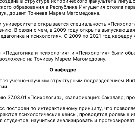
создана в структуре исторического факультета Ингушс
еского образования в Республике Ингушетия стояла пе
аук, доцент Точиева Марем Магомедовна.
м университете открывается специальность «Психолог
ению. В связи с чем, в 2009 году открыта выпускающа
едагогика и психология». С 2009 по 2021 год кафедру
ы «Педагогика и психология» и «Психология» были об
 возложено на Точиеву Марем Магомедовну.
О кафедре
яется учебно-научным структурным подразделением Ин
гии.
ию 37.03.01 «Психология», квалификация: бакалавр; пр
с построен по интерактивному принципу, что позволя
раются психологические кейсы, проводятся ролевые и
 студентов, научиться анализировать и прогнозировать