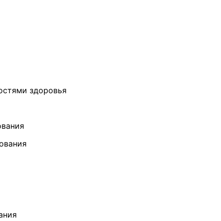
остями здоровья
ования
зования
ания