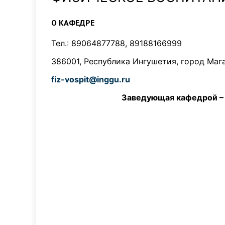
О КАФЕДРЕ
Тел.: 89064877788, 89188166999
386001, Республика Ингушетия, город Магас
fiz-vospit@inggu.ru
Заведующая кафедрой – Озиева Лю