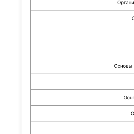
Органи
Основы 
Осн
О