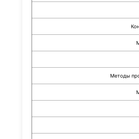
Ко
М
Методы пр
М