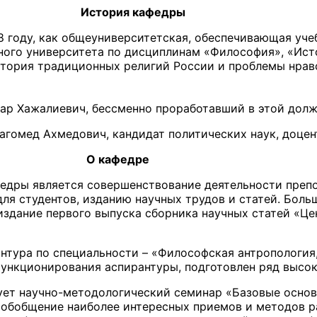
кафедры
 году, как общеуниверситетская, обеспечивающая учеб
ного университета по дисциплинам «Философия», «Исто
тория традиционных религий России и проблемы нрав
р Хажалиевич, бессменно проработавший в этой должно
агомед Ахмедович, кандидат политических наук, доцен
едре
едры является совершенствование деятельности препо
для студентов, изданию научных трудов и статей. Бо
 издание первого выпуска сборника научных статей «Ц
рантура по специальности – «Философская антропология
функционирования аспирантуры, подготовлен ряд высо
рует научно-методологический семинар «Базовые осно
 обобщение наиболее интересных приемов и методов р