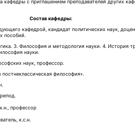
а кафедры с приглашением преподавателей других ка
афедры:
едующего кафедрой, кандидат политических наук, доце
ых пособий.
огика. 3. Философия и методология науки. 4. История 
философия науки.
ософских наук, профессор.
 постнеклассическая философия».
н.
.препод.
х.н., профессор
атель, к.с.н.