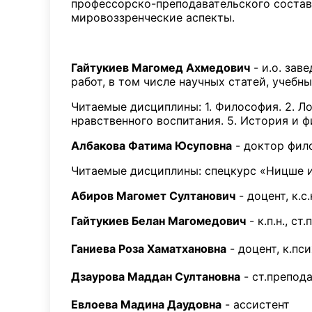
профессорско-преподавательского состав
мировоззренческие аспекты.
Состав к
Гайтукиев Магомед Ахмедович
- и.о. зав
работ, в том числе научных статей, учебн
Читаемые дисциплины: 1. Философия. 2. Л
нравственного воспитания. 5. История и 
Албакова Фатима Юсуповна
- доктор фил
Читаемые дисциплины: спецкурс «Ницше и
Абиров Магомет Султанович
- доцент, к.с.
Гайтукиев Белан Магомедович
- к.п.н., ст
Ганиева Роза Хаматхановна
- доцент, к.пси
Дзаурова Маддан Султановна
- ст.преподав
Евлоева Мадина Даудовна
- ассистент