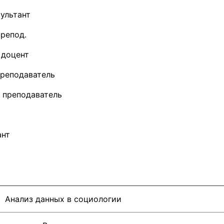
ультант
.препод.
, доцент
преподаватель
т. преподаватель
ант
Анализ данных в социологии