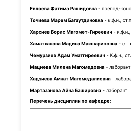
Евлоева Фатима Рашидовна
- препод-конс
Точиева Марем Багаутдиновна
- к.ф.н., ст
Харсиев Борис Магомет-Гиреевич
- к.ф.н.
Хаматханова Мадина Макшариповна
- ст.
Чемурзиев Адам Уматгиреевич
- К.ф.н., с
Мациева Милена Магомедовна
- лаборант
Хадзиева Амнат Магомедалиевна
- лабор
Мартазанова Айна Башировна
- лаборант
Перечень дисциплин по кафедре: