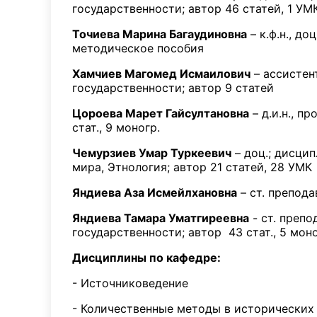
государственности; автор 46 статей, 1 УМ
Точиева Марина Багаудиновна
– к.ф.н., д
методическое пособия
Хамчиев Магомед Исмаилович
– ассистен
государственности; автор 9 статей
Цороева Марет Гайсултановна
– д.и.н., п
стат., 9 моногр.
Чемурзиев Умар Туркеевич
– доц.; дисци
мира, Этнология; автор 21 статей, 28 УМК
Яндиева Аза Исмейлхановна
– ст. препода
Яндиева Тамара Уматгиреевна
- ст. преп
государственности; автор 43 стат., 5 моно
Дисциплины по кафедре:
- Источниковедение
- Количественные методы в исторических