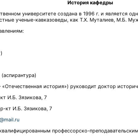
История кафедры
венном университете создана в 1996 г. и является одн
стные ученые-кавказоведы, как Т.Х. Муталиев, М.Б. Муж
авлениям:
)
 (аспирантура)
– «Отечественная история») руководит доктор историче
кт И.Б. Зязикова, 7
р-кт И.Б. Зязикова, 7
u@mail.ru
 квалифицированным профессорско-преподавательским