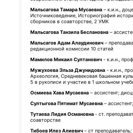
Мальсагова Тамара Мусаевна
– к.и.н., д
Источниковедение, Историография истори
сборников в соавторстве, 2 УМК
Мальсагова Танзила Беслановна
– ассисте
Мальсагов Адам Алаудинович
– преподава
редакционной комиссии 10 статей
Мамилов Микаил Султанович
- к.и.н., пр
Мужухоева Эльза Джунидовна
- к.и.н., 
Археология, Средневековая башенная куль
5 в рукописи и участие в 1 школьном учеб
Осмиева Хава Мусаевна
– ассистент; дисц
Султыгова Пятимат Мусаевна
– ассистент
Тутаева Лидия Османовна
- ст. преподав
соавторстве
Тибоев Илез Алиевич
– ст преподаватель