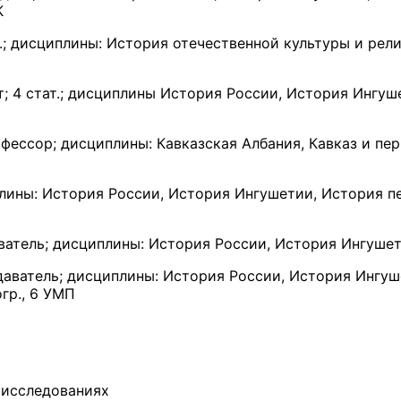
К
оц.; дисциплины: История отечественной культуры и рели
т; 4 стат.; дисциплины История России, История Ингу
рофессор; дисциплины: Кавказская Албания, Кавказ и п
плины: История России, История Ингушетии, История п
ватель; дисциплины: История России, История Ингушети
одаватель; дисциплины: История России, История Ингу
гр., 6 УМП
 исследованиях