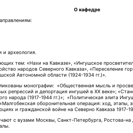
О кафедре
аправлениям:
и и археология.
щих тем: «Нахи на Кавказе», «Ингушское просветитель
йство народов Северного Кавказа», «Переселение гор
шской Автономной области (1924-1934 гг.)».
ликованы монографии: «Общественная мысль и просвещ
ых репрессий и депортация ингушей в ХХ веке»; «Стан
го народа (1917-1944 гг.)»; «Политическая элита Инг
«Малгобекская оборонительная операция: ход, этапы, 
иях и гражданской войне на Северно Кавказа 1917-1921
ают с вузами Москвы, Санкт-Петербурга, Ростова-на Д
алы.