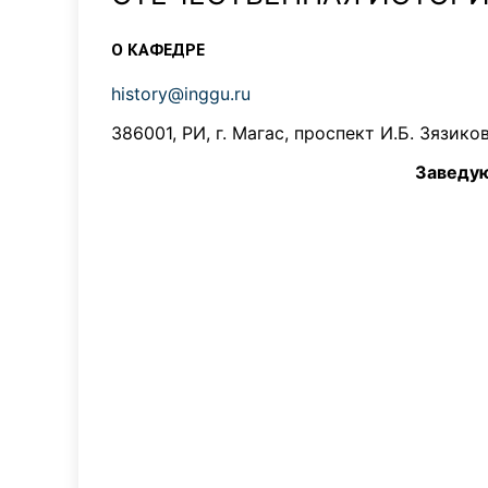
О КАФЕДРЕ
history@inggu.ru
386001, РИ, г. Магас, проспект И.Б. Зязико
Заведующи