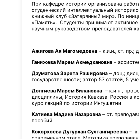
При кафедре истории организована работ
студенческий интеллектуальный историко
книжный клуб «Затерянный мир». По иниц
«Память». Студенты принимают активное у
научным руководством преподавателей ка
Ажигова Ая Магомедовна
– к.и.н., ст. пр
Ганижева Марем Ахмедхановна
– ассисте
Дзуматова Зарета Рашидовна
– доц.; дис
государственности; автор 57 статей, 5 
Долгиева Марем Билановна
– к.и.н., про
дисциплины, История Кавказа, Россия в к
курс лекций по истории Ингушетии
Катиева Мадина Назаровна
– ст. преподав
пособий
Кокорхоева Дугурхан Султангиреевна
– к
современном этапе, Методика преподавани