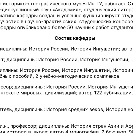
а историко-этнографического музея ИнгГУ, работает С
-дискуссионный клуб «Академия», студенческий литера
иативе кафедры создан и успешно функционирует студ
частие в научно-практических студенческих конферен
федры опубликовано более 50 научных работ студенто
Состав кафедры
.; дисциплины: История России, История Ингушетии; авт
нт; дисциплины: История России, История Ингушетии; 
циплины: История России, История Ингушетии, Истори
учебных пособий, 2 учебно-методических комплекса
фессор; дисциплины: История России, История Ингушет
онтексте мировых цивилизаций; автор 122 публикации,
атель, дисциплины: История средних веков, История но
.и.н., профессор; дисциплины: История стран Азии и А
я истории в школе; автор 4 монографии, 2 брюшюр, 9