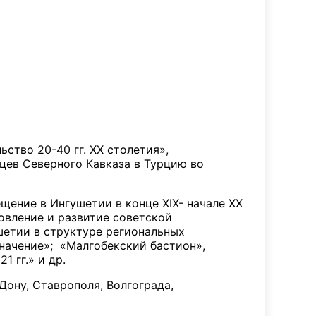
ство 20-40 гг. XX столетия»,
цев Северного Кавказа в Турцию во
ение в Ингушетии в конце XIX- начале XX
овление и развитие советской
ушетии в структуре региональных
значение»; «Малгобекский бастион»,
 гг.» и др.
ону, Ставрополя, Волгограда,