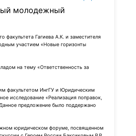
дный молодежный
о факультета Гагиева А.К. и заместителя
родным участием «Новые горизонты
кладом на тему «Ответственность за
им факультетом ИнгГУ и Юридическим
дное исследование «Реализация поправок,
 Данное предложение было поддержано
дежном юридическом форуме, посвященном
скуссии с Героем России Баксиковым Р.Р.