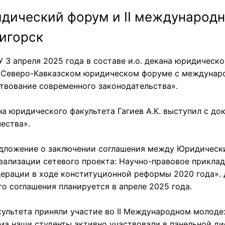
идический форум и II междунаро
игорск
3 апреля 2025 года в составе и.о. декана юридическог
IV Северо-Кавказском юридическом форуме с междуна
твование современного законодательства».
на юридического факультета Гагиев А.К. выступил с до
ества».
дложение о заключении соглашения между Юридическ
еализации сетевого проекта: Научно-правовое прикла
ерации в ходе конституционной реформы 2020 года».
о соглашения планируется в апреле 2025 года.
культета приняли участие во II Международном моло
а наши студенты активно участвовали в панельной ди