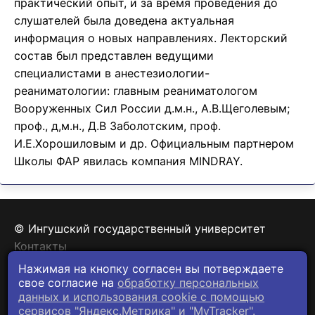
практический опыт, и за время проведения до
слушателей была доведена актуальная
информация о новых направлениях. Лекторский
состав был представлен ведущими
специалистами в анестезиологии-
реаниматологии: главным реаниматологом
Вооруженных Сил России д.м.н., А.В.Щеголевым;
проф., д,м.н., Д.В Заболотским, проф.
И.Е.Хорошиловым и др. Официальным партнером
Школы ФАР явилась компания MINDRAY.
© Ингушский государственный университет
Контакты
Политика конфиденциальности
Нажимая на кнопку согласен вы потверждаете
свое согласие на
обработку персональных
данных и использования cookie c помощью
сервисов "Яндекс.Метрика" и "MyTracker".