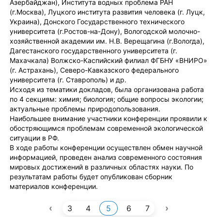
Азербайджан), Института водных проблема РАН
(г.Москва), Луцкого института развития человека (г. Луцк,
Украина), Донского Государственного технического
университета (г.Ростов-на-Дону), Вологодской молочно-
хозяйственной академии им. Н.В. Верещагина (г.Вологда),
Дагестанского государственного университета (г.
Махачкала) Волжско-Каспийский филиал ФГБНУ «ВНИРО»
(г. Астрахань), Северо-Кавказского федерального
университета (г. Ставрополь) и др.
Исходя из тематики докладов, была организована работа
по 4 секциям: химия; биология; общие вопросы экологии;
актуальные проблемы природопользования.
Наибольшее внимание участники конференции проявили к
обостряющимся проблемам современной экологической
ситуации в РФ.
В ходе работы конференции осуществлен обмен научной
информацией, проведен анализ современного состояния
мировых достижений в различных областях науки. По
результатам работы будет опубликован сборник
материалов конференции.
‹
›
3
4
5
6
7