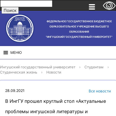
ФЕДЕРАЛЬНОЕ ГОСУДАРСТВЕННОЕ БЮДЖЕТНОЕ
ОБРАЗОВАТЕЛЬНОЕ УЧРЕЖДЕНИЕ ВЫСШЕГО
ОБРАЗОВАНИЯ
"ИНГУШСКИЙ ГОСУДАРСТВЕННЫЙ УНИВЕРСИТЕТ"
МЕНЮ
СВЕДЕНИЯ ОБ
НАУЧНАЯ
СТРУ
Ингушский государственный университет
›
Студентам
›
ОБРАЗОВАТЕЛЬНОЙ
ДЕЯТЕЛЬНОСТЬ
Студенческая жизнь
›
Новости
ОРГАНИЗАЦИИ
28.09.2021
Все новости
В ИнгГУ прошел круглый стол «Актуальные
проблемы ингушской литературы и