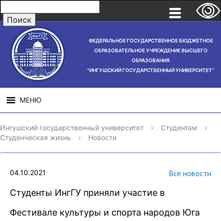
ФЕДЕРАЛЬНОЕ ГОСУДАРСТВЕННОЕ БЮДЖЕТНОЕ
ОБРАЗОВАТЕЛЬНОЕ УЧРЕЖДЕНИЕ ВЫСШЕГО
ОБРАЗОВАНИЯ
"ИНГУШСКИЙ ГОСУДАРСТВЕННЫЙ УНИВЕРСИТЕТ"
МЕНЮ
СВЕДЕНИЯ ОБ
НАУЧНАЯ
СТРУ
Ингушский государственный университет
›
Студентам
›
ОБРАЗОВАТЕЛЬНОЙ
ДЕЯТЕЛЬНОСТЬ
Студенческая жизнь
›
Новости
ОРГАНИЗАЦИИ
04.10.2021
Все новости
Студенты ИнгГУ приняли участие в
Фестивале культуры и спорта народов Юга