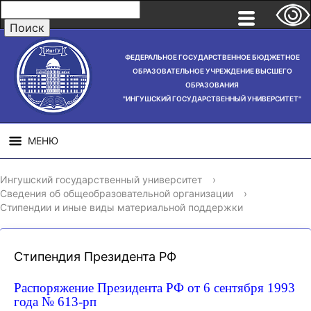
ФЕДЕРАЛЬНОЕ ГОСУДАРСТВЕННОЕ БЮДЖЕТНОЕ
ОБРАЗОВАТЕЛЬНОЕ УЧРЕЖДЕНИЕ ВЫСШЕГО
ОБРАЗОВАНИЯ
"ИНГУШСКИЙ ГОСУДАРСТВЕННЫЙ УНИВЕРСИТЕТ"
МЕНЮ
СВЕДЕНИЯ ОБ
НАУЧНАЯ
СТРУ
Ингушский государственный университет
›
ОБРАЗОВАТЕЛЬНОЙ
ДЕЯТЕЛЬНОСТЬ
Сведения об общеобразовательной организации
›
ОРГАНИЗАЦИИ
Стипендии и иные виды материальной поддержки
Стипендия Президента РФ
Распоряжение Президента РФ от 6 сентября 1993
года № 613-рп