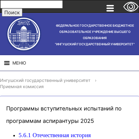
ФЕДЕРАЛЬНОЕ ГОСУДАРСТВЕННОЕ БЮДЖЕТНОЕ
ОБРАЗОВАТЕЛЬНОЕ УЧРЕЖДЕНИЕ ВЫСШЕГО
ОБРАЗОВАНИЯ
"ИНГУШСКИЙ ГОСУДАРСТВЕННЫЙ УНИВЕРСИТЕТ"
МЕНЮ
СВЕДЕНИЯ ОБ
НАУЧНАЯ
СТРУ
Ингушский государственный университет
›
ОБРАЗОВАТЕЛЬНОЙ
ДЕЯТЕЛЬНОСТЬ
Приемная комиссия
ОРГАНИЗАЦИИ
Программы вступительных испытаний по
программам аспирантуры 2025
5.6.1 Отечественная история