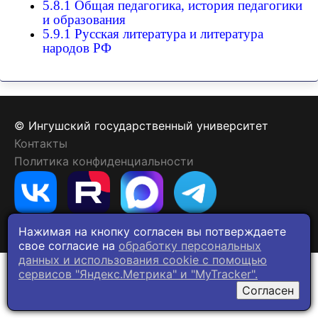
5.8.1 Общая педагогика, история педагогики
и образования
5.9.1 Русская литература и литература
народов РФ
© Ингушский государственный университет
Контакты
Политика конфиденциальности
Нажимая на кнопку согласен вы потверждаете
свое согласие на
обработку персональных
данных и использования cookie c помощью
сервисов "Яндекс.Метрика" и "MyTracker".
Согласен