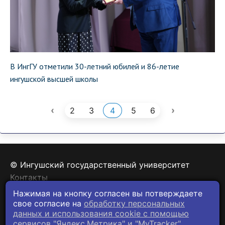
В ИнгГУ отметили 30-летний юбилей и 86-летие
ингушской высшей школы
‹
›
2
3
4
5
6
© Ингушский государственный университет
Контакты
Политика конфиденциальности
Нажимая на кнопку согласен вы потверждаете
свое согласие на
обработку персональных
данных и использования cookie c помощью
сервисов "Яндекс.Метрика" и "MyTracker".