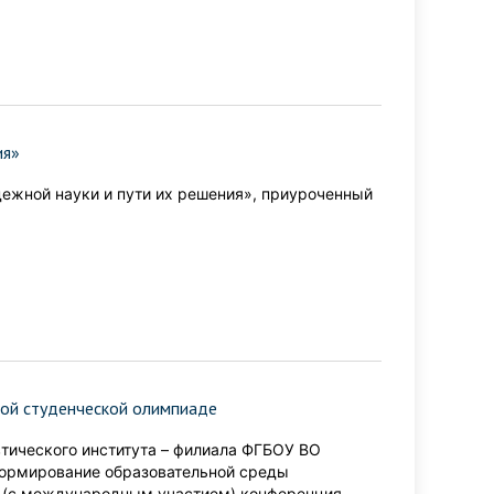
ия»
ежной науки и пути их решения», приуроченный
кой студенческой олимпиаде
втического института – филиала ФГБОУ ВО
Формирование образовательной среды
я (с международным участием) конференция