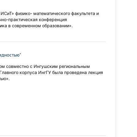
«ИСиТ» физико- математического факультета и
чно-практическая конференция
ка в современном образовании».
лидностью"
етом совместно с Ингушским региональным
 Главного корпуса ИнгГУ была проведена лекция
тью».