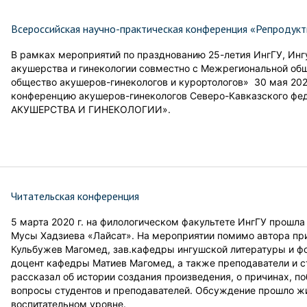
Всероссийская научно-практическая конференция «Репродукт
В рамках мероприятий по празднованию 25-летия ИнгГУ, Инг
акушерства и гинекологии совместно с Межрегиональной об
общество акушеров-гинекологов и курортологов» 30 мая 202
конференцию акушеров-гинекологов Северо-Кавказского ф
АКУШЕРСТВА И ГИНЕКОЛОГИИ».
Читательская конференция
5 марта 2020 г. на филологическом факультете ИнгГУ прошл
Мусы Хадзиева «Лайсат». На мероприятии помимо автора при
Кульбужев Магомед, зав.кафедры ингушской литературы и ф
доцент кафедры Матиев Магомед, а также преподаватели и с
рассказал об истории создания произведения, о причинах, п
вопросы студентов и преподавателей. Обсуждение прошло жи
воспитательном уровне.