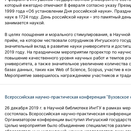
который ежегодно отмечают 8 февраля согласно указу Прези
1999 года «Об установлении Дня российской науки». Праздни
наук в 1724 году. День российской науки – это памятный день
занимается наукой.
В целях поощрения и морального стимулирования, в Научной
приём, на котором чествовали сотрудников Ингушского госу
значительный вклад в развитие науки университета и достиг
2019 году. На праздничном мероприятии проректор по научн
повышение качественного уровня научных работ и темпов ро
университета, а также значительное увеличение количества
базах данных, таких как Web of Science, Scopus, участие в 
Мероприятие завершилось награждением участников и трад
Всероссийская научно-практическая конференция "Вузовское 
26 декабря 2019 г. в Научной библиотеке ИнгГУ в рамках ме
состоялась Всероссийская научно-практическая конференция
Организатором конференции выступил Ингушский государств
Целью мероприятия было объединение специалистов различны