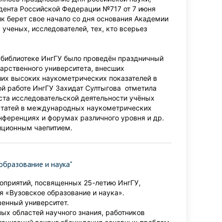
дента Российской Федерации №717 от 7 июня
к берет свое начало со дня основания Академии
 ученых, исследователей, тех, кто всерьез
 библиотеке ИнгГУ было проведён праздничный
дарственного университета, внесших
ших высоких наукометрических показателей в
ой работе ИнгГУ Захидат Султыгова отметила
ста исследовательской деятельности учёных
 статей в международных наукометрических
конференциях и форумах различного уровня и др.
иционным чаепитием.
образование и наука"
роприятий, посвященных 25-летию ИнгГУ,
 «Вузовское образование и наука».
енный университет.
х областей научного знания, работников