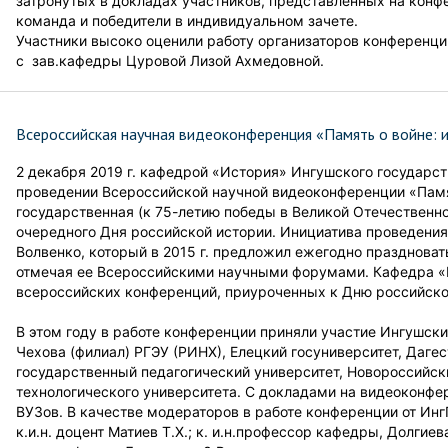
затронутых в докладах участников, представленных на конф
команда и победители в индивидуальном зачете.
Участники высоко оценили работу организаторов конференции
с зав.кафедры Цуровой Лизой Ахмедовной.
Всероссийская научная видеоконференция «Память о войне: и
2 декабря 2019 г. кафедрой «История» Ингушского государст
проведении Всероссийской научной видеоконференции «Памя
государственная (к 75-летию победы в Великой Отечественн
очередного Дня российской истории. Инициатива проведени
Волвенко, который в 2015 г. предложил ежегодно праздновать
отмечая ее Всероссийскими научными форумами. Кафедра «И
всероссийских конференций, приуроченных к Дню российской 
В этом году в работе конференции приняли участие Ингушски
Чехова (филиал) РГЭУ (РИНХ), Елецкий госуниверситет, Даге
государственный педагогический университет, Новороссийски
технологического университета. С докладами на видеоконфе
ВУЗов. В качестве модераторов в работе конференции от Инг
к.и.н. доцент Матиев Т.Х.; к. и.н.профессор кафедры, Долгиева