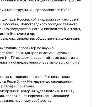
ганизаций вокруг обсуждения основных проблем
аучные сотрудники и преподаватели ВУЗов,
х доклады Российской академии архитектуры и
Н (Москва), Волгоградского государственного
кого государственного университета (Нальчик),
тета (Нальчик) и др.
 4секциям: филологии; общественных дисциплин;
выступила: проректор по научно-
дат Хасановна. Которая отметила научные
тив ИнгГУ выдержит заданный темп развития и
тливых исследователей оперативно воплотятся в
енных материалов от способов повышения
зоны Республики Ингушетия до определения
 (сталефибробетона).
нференции. Который будет включен в РИНЦ.
ция, содержащая перечень рекомендаций
азования, научному сообществу.