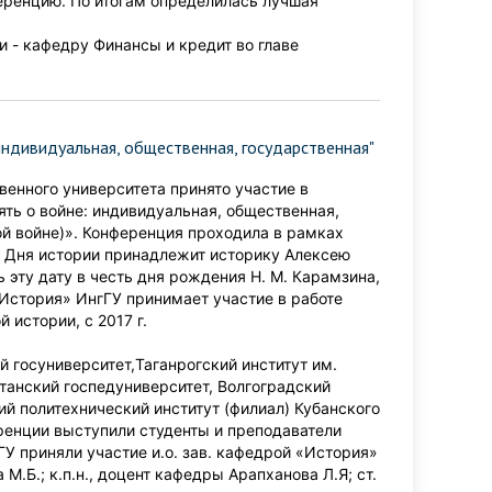
еренцию. По итогам определилась лучшая
 - кафедру Финансы и кредит во главе
ндивидуальная, общественная, государственная"
венного университета принято участие в
ть о войне: индивидуальная, общественная,
ой войне)». Конференция проходила в рамках
я Дня истории принадлежит историку Алексею
 эту дату в честь дня рождения Н. М. Карамзина,
стория» ИнгГУ принимает участие в работе
истории, с 2017 г.
й госуниверситет,Таганрогский институт им.
станский госпедуниверситет, Волгоградский
й политехнический институт (филиал) Кубанского
ренции выступили студенты и преподаватели
ГУ приняли участие и.о. зав. кафедрой «История»
 М.Б.; к.п.н., доцент кафедры Арапханова Л.Я; ст.