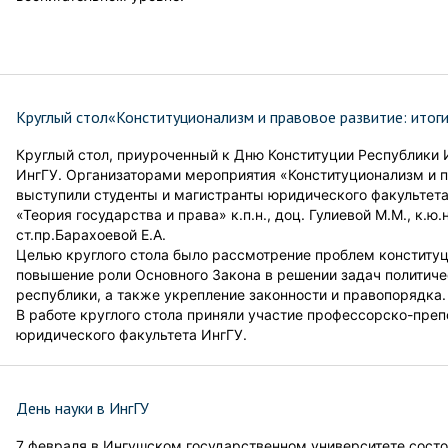
Круглый стол«Конституционализм и правовое развитие: итоги
Круглый стол, приуроченный к Дню Конституции Республики
ИнгГУ. Организаторами мероприятия «Конституционализм и п
выступили студенты и магистранты юридического факультет
«Теория государства и права» к.п.н., доц. Гулиевой М.М., к.ю.н
ст.пр.Барахоевой Е.А.
Целью круглого стола было рассмотрение проблем конституц
повышение роли Основного Закона в решении задач политиче
республики, а также укрепление законности и правопорядка.
В работе круглого стола приняли участие профессорско-преп
юридического факультета ИнгГУ.
День науки в ИнгГУ
7 февраля в Ингушском государственном университете состо