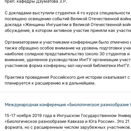
преп. кафедры Дзуматова З.Р.
С докладами выступили студентки 4-го курса специальности
посвящено освещению событий Великой Отечественной войны 
доклада «Женщины Ингушетии в Великой Отечественной войн
обсуждение, в котором активное участие приняли как участн
Организаторами и участниками конференции было отмечено в
также обращено особое внимание на уровень подготовки уча
наиболее солидное представительство (около 30 студентов и
внимание, уделенное руководством ИнгГУ организации учас
участников форма конференц-зал научной библиотеки ИнгГУ.
Практика проведения Российского дня истории охватывает с
планируется к расширению и в дальнейшем.
Международная конференция «Биологическое разнообразие К
15-17 ноября 2019 года в Ингушском Государственном Унив
«Биологическое разнообразие Кавказа и Юга России». Это 21
формата, но с расширенным числом зарубежных участников.