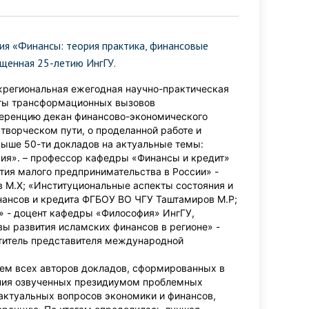
ия «Финансы: теория практика, финансовые
щенная 25-летию ИнгГУ.
ежрегиональная ежегодная научно-практическая
кты трансформационных вызовов
ференцию декан финансово-экономического
 творческом пути, о проделанной работе и
выше 50-ти докладов на актуальные темы:
ния». – профессор кафедры «Финансы и кредит»
тия малого предпринимательства в России» -
в М.Х; «Институциональные аспекты состояния и
нансов и кредита ФГБОУ ВО ЧГУ Таштамиров М.Р;
» - доцент кафедры «Философия» ИнгГУ,
вы развития исламских финансов в регионе» -
ститель представителя международной
ием всех авторов докладов, сформированных в
ния озвученных президиумом проблемных
актуальных вопросов экономики и финансов,