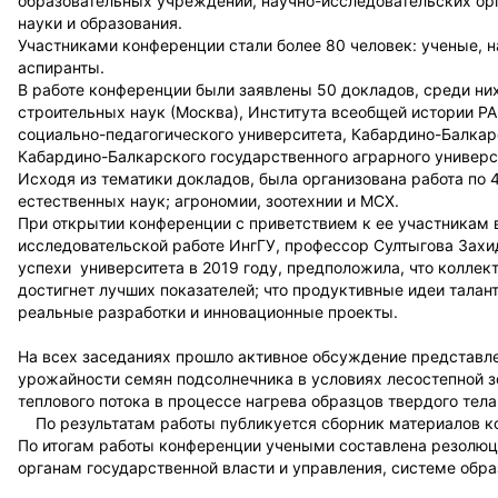
образовательных учреждений, научно-исследовательских ор
науки и образования.
Участниками конференции стали более 80 человек: ученые, н
аспиранты.
В работе конференции были заявлены 50 докладов, среди ни
строительных наук (Москва), Института всеобщей истории РА
социально-педагогического университета, Кабардино-Балкарс
Кабардино-Балкарского государственного аграрного универси
Исходя из тематики докладов, была организована работа по
естественных наук; агрономии, зоотехнии и МСХ.
При открытии конференции с приветствием к ее участникам 
исследовательской работе ИнгГУ, профессор Султыгова Захи
успехи университета в 2019 году, предположила, что коллек
достигнет лучших показателей; что продуктивные идеи талан
реальные разработки и инновационные проекты.
На всех заседаниях прошло активное обсуждение представл
урожайности семян подсолнечника в условиях лесостепной 
теплового потока в процессе нагрева образцов твердого тела
По результатам работы публикуется сборник материалов ко
По итогам работы конференции учеными составлена резолю
органам государственной власти и управления, системе обр