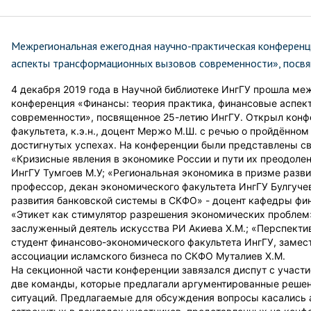
Межрегиональная ежегодная научно-практическая конференц
аспекты трансформационных вызовов современности», посвя
4 декабря 2019 года в Научной библиотеке ИнгГУ прошла м
конференция «Финансы: теория практика, финансовые аспе
современности», посвященное 25-летию ИнгГУ. Открыл кон
факультета, к.э.н., доцент Мержо М.Ш. с речью о пройдённом
достигнутых успехах. На конференции были представлены с
«Кризисные явления в экономике России и пути их преодоле
ИнгГУ Тумгоев М.У; «Региональная экономика в призме разви
профессор, декан экономического факультета ИнгГУ Булгуче
развития банковской системы в СКФО» - доцент кафедры фи
«Этикет как стимулятор разрешения экономических проблем
заслуженный деятель искусства РИ Акиева Х.М.; «Перспекти
студент финансово-экономического факультета ИнгГУ, заме
ассоциации исламского бизнеса по СКФО Муталиев Х.М.
На секционной части конференции завязался диспут с участ
две команды, которые предлагали аргументированные реше
ситуаций. Предлагаемые для обсуждения вопросы касались 