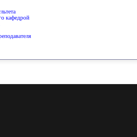
льтета
го кафедрой
реподавателя